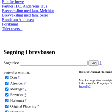
Enkelte breve
Partner H.C. Andersens Hus
Brevveksling med fam. Melchior
Brevveksling med fam. Serre
Rundt om Andersen
Forskning
Titler oversat
Søgning i brevbasen
Søgetekst
?
Søge-afgrænsning:
Hjælp til
Original Placering
Dato
?
Man kan søge efter de origi
Afsender
?
f.eks. være
Det Kongelige Bi
kongelig*
.
Modtager
?
Brevtekst
?
Herkomst
?
Original Placering
?
Metatekst
?