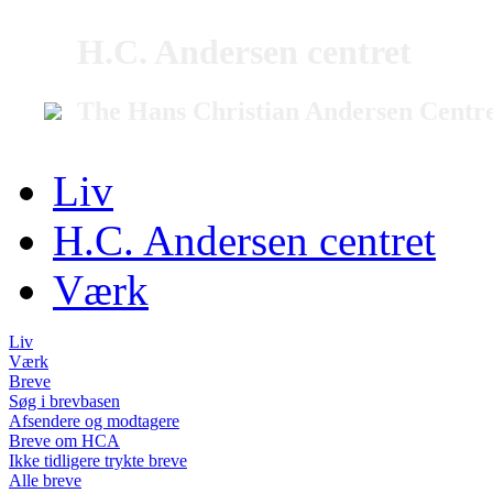
H.C. Andersen centret
The Hans Christian Andersen Centr
Liv
H.C. Andersen centret
Værk
Liv
Værk
Breve
Søg i brevbasen
Afsendere og modtagere
Breve om HCA
Ikke tidligere trykte breve
Alle breve