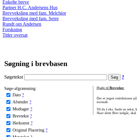
Enkelte breve
Partner H.C. Andersens Hus
Brevveksling med fam. Melchior
Brevveksling med fam. Serre
Rundt om Andersen
Forskning
Titler oversat
Søgning i brevbasen
Søgetekst
?
Søge-afgrænsning:
Hjælp til
Brevtekst
:
Dato
?
Der er ingen restriktioner p
Afsender
?
normalt.
Modtager
?
Vil du f.eks. finde en tekst,
Naar dette Brev
indgår, skal
Brevtekst
?
Herkomst
?
Original Placering
?
Metatekst
?