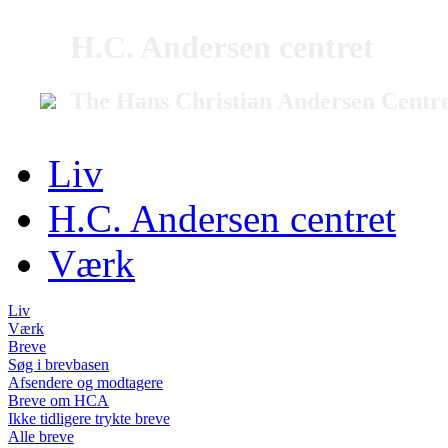
H.C. Andersen centret
The Hans Christian Andersen Centr
Liv
H.C. Andersen centret
Værk
Liv
Værk
Breve
Søg i brevbasen
Afsendere og modtagere
Breve om HCA
Ikke tidligere trykte breve
Alle breve