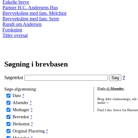
Enkelte breve
Partner H.C. Andersens Hus
Brevveksling med fam. Melchior
Brevveksling med fam. Serre
Rundt om Andersen
Forskning
Titler oversat
Søgning i brevbasen
Søgetekst
?
Søge-afgrænsning:
Hjælp til
Afsender
:
Dato
?
Brug ikke citationstegn, når
Afsender
?
stedet +:
Modtager
?
Find f.eks. breve fra Henrie
Brevtekst
?
Herkomst
?
Original Placering
?
Metatekst
?