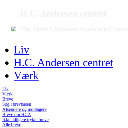
H.C. Andersen centret
The Hans Christian Andersen Centr
Liv
H.C. Andersen centret
Værk
Liv
Værk
Breve
Søg i brevbasen
Afsendere og modtagere
Breve om HCA
Ikke tidligere trykte breve
Alle breve