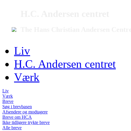
H.C. Andersen centret
The Hans Christian Andersen Centr
Liv
H.C. Andersen centret
Værk
Liv
Værk
Breve
Søg i brevbasen
Afsendere og modtagere
Breve om HCA
Ikke tidligere trykte breve
Alle breve