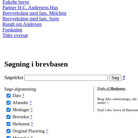
Enkelte breve
Partner H.C. Andersens Hus
Brevveksling med fam. Melchior
Brevveksling med fam. Serre
Rundt om Andersen
Forskning
Titler oversat
Søgning i brevbasen
Søgetekst
?
Søge-afgrænsning:
Hjælp til
Modtager
:
Dato
?
Brug ikke citationstegn, når
Afsender
?
stedet +:
Modtager
?
Find f.eks. breve til Henriet
Brevtekst
?
Herkomst
?
Original Placering
?
Metatekst
?