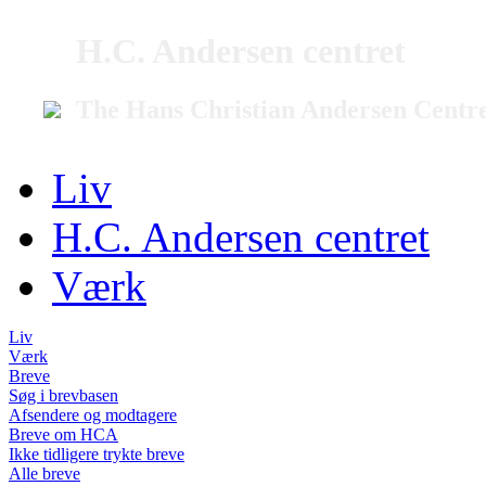
H.C. Andersen centret
The Hans Christian Andersen Centr
Liv
H.C. Andersen centret
Værk
Liv
Værk
Breve
Søg i brevbasen
Afsendere og modtagere
Breve om HCA
Ikke tidligere trykte breve
Alle breve