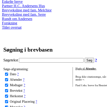
Enkelte breve
Partner H.C. Andersens Hus
Brevveksling med fam. Melchior
Brevveksling med fam. Serre
Rundt om Andersen
Forskning
Titler oversat
Søgning i brevbasen
Søgetekst
?
Søge-afgrænsning:
Hjælp til
Afsender
:
Dato
?
Brug ikke citationstegn, når
Afsender
?
stedet +:
Modtager
?
Find f.eks. breve fra Henrie
Brevtekst
?
Herkomst
?
Original Placering
?
Metatekst
?