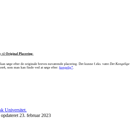
p til
Original Placering
:
kan søge efter de originale breves nuværende placering. Det kunne f.eks. være
Det Kongelige
otek
, som man kan finde ved at søge efter:
kongelig*
.
 opdateret 23. februar 2023