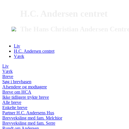
H.C. Andersen centret
The Hans Christian Andersen Centr
Liv
H.C. Andersen centret
Værk
Liv
Værk
Breve
Søg i brevbasen
Afsendere og modtagere
Breve om HCA
Ikke tidligere trykte breve
Alle breve
Enkelte breve
Partner H.C. Andersens Hus
Brevveksling med fam. Melchior
Brevveksling med fam. Serre
Rundt om Andersen