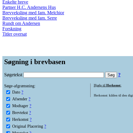
Enkelte breve
Partner H.C. Andersens Hus
Brevveksling med fam. Melchior
Brevveksling med fam. Serre
Rundt om Andersen
Forskning
Titler oversat
Søgning i brevbasen
Søgetekst
?
Søge-afgrænsning:
Hjælp til
Herkomst
:
Dato
?
Herkomst: kilden til den digi
Afsender
?
Modtager
?
Brevtekst
?
Herkomst
?
Original Placering
?
Metatekst
?