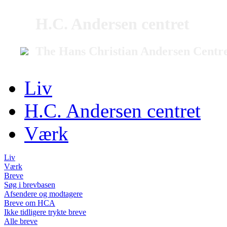
H.C. Andersen centret
The Hans Christian Andersen Centr
Liv
H.C. Andersen centret
Værk
Liv
Værk
Breve
Søg i brevbasen
Afsendere og modtagere
Breve om HCA
Ikke tidligere trykte breve
Alle breve