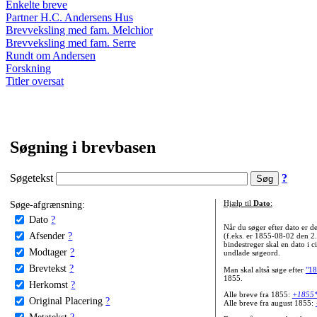
Enkelte breve
Partner H.C. Andersens Hus
Brevveksling med fam. Melchior
Brevveksling med fam. Serre
Rundt om Andersen
Forskning
Titler oversat
Søgning i brevbasen
Søgetekst
?
Søge-afgrænsning:
Hjælp til
Dato
:
Dato
?
Når du søger efter dato er
Afsender
?
(f.eks. er 1855-08-02 den 2
bindestreger skal en dato i c
Modtager
?
undlade søgeord.
Brevtekst
?
Man skal altså søge efter
"18
1855.
Herkomst
?
Alle breve fra 1855:
+1855
Original Placering
?
Alle breve fra august 1855:
Metatekst
?