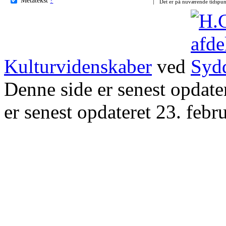
Det er på nuværende tidspun
Kulturvidenskaber
ved
Denne side er senest opdat
er senest opdateret 23. febr