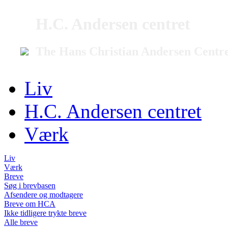
H.C. Andersen centret
The Hans Christian Andersen Centr
Liv
H.C. Andersen centret
Værk
Liv
Værk
Breve
Søg i brevbasen
Afsendere og modtagere
Breve om HCA
Ikke tidligere trykte breve
Alle breve