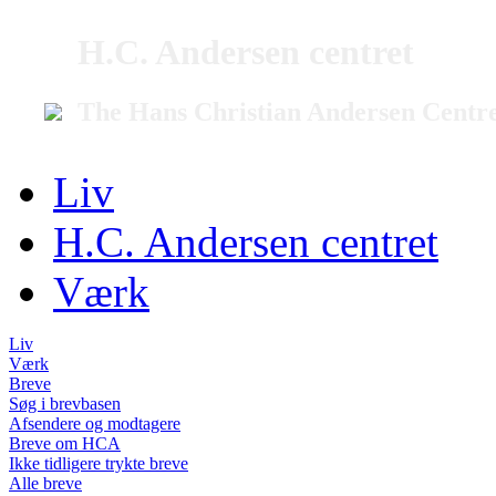
H.C. Andersen centret
The Hans Christian Andersen Centr
Liv
H.C. Andersen centret
Værk
Liv
Værk
Breve
Søg i brevbasen
Afsendere og modtagere
Breve om HCA
Ikke tidligere trykte breve
Alle breve