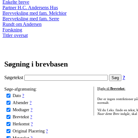
Enkelte breve
Partner H.C. Andersens Hus
Brevveksling med fam. Melchior
Brevveksling med fam. Serre
Rundt om Andersen
Forskning
Titler oversat
Søgning i brevbasen
Søgetekst
?
Søge-afgrænsning:
Hjælp til
Brevtekst
:
Dato
?
Der er ingen restriktioner p
Afsender
?
normalt.
Modtager
?
Vil du f.eks. finde en tekst,
Naar dette Brev
indgår, skal
Brevtekst
?
Herkomst
?
Original Placering
?
Metatekst
?