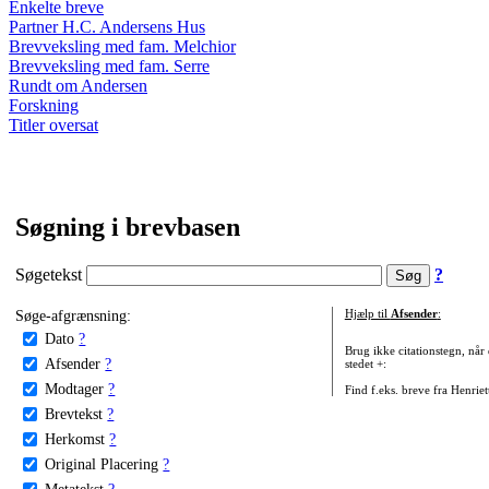
Enkelte breve
Partner H.C. Andersens Hus
Brevveksling med fam. Melchior
Brevveksling med fam. Serre
Rundt om Andersen
Forskning
Titler oversat
Søgning i brevbasen
Søgetekst
?
Søge-afgrænsning:
Hjælp til
Afsender
:
Dato
?
Brug ikke citationstegn, når
Afsender
?
stedet +:
Modtager
?
Find f.eks. breve fra Henrie
Brevtekst
?
Herkomst
?
Original Placering
?
Metatekst
?