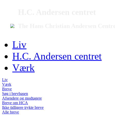
H.C. Andersen centret
The Hans Christian Andersen Centr
Liv
H.C. Andersen centret
Værk
Liv
Værk
Breve
Søg i brevbasen
Afsendere og modtagere
Breve om HCA
Ikke tidligere trykte breve
Alle breve