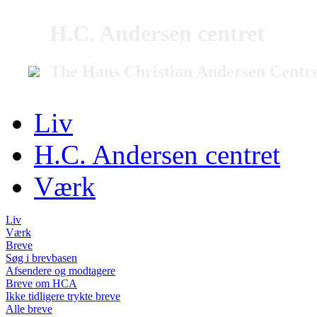
H.C. Andersen centret
The Hans Christian Andersen Centr
Liv
H.C. Andersen centret
Værk
Liv
Værk
Breve
Søg i brevbasen
Afsendere og modtagere
Breve om HCA
Ikke tidligere trykte breve
Alle breve