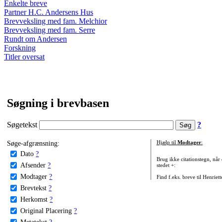
Enkelte breve
Partner H.C. Andersens Hus
Brevveksling med fam. Melchior
Brevveksling med fam. Serre
Rundt om Andersen
Forskning
Titler oversat
Søgning i brevbasen
Søgetekst
?
Søge-afgrænsning:
Hjælp til
Modtager
:
Dato
?
Brug ikke citationstegn, når
Afsender
?
stedet +:
Modtager
?
Find f.eks. breve til Henriet
Brevtekst
?
Herkomst
?
Original Placering
?
Metatekst
?