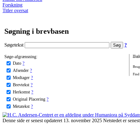
Forskning
Titler oversat
Søgning i brevbasen
Søgetekst
?
Søge-afgrænsning:
Hjæl
Dato
?
Brug 
Afsender
?
Find 
Modtager
?
Brevtekst
?
Herkomst
?
Original Placering
?
Metatekst
?
Denne side er senest opdateret 13. november 2025 Netstedet er senest