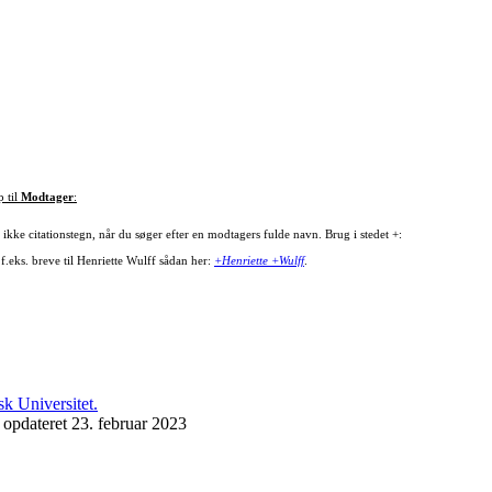
p til
Modtager
:
ikke citationstegn, når du søger efter en modtagers fulde navn. Brug i stedet +:
f.eks. breve til Henriette Wulff sådan her:
+Henriette +Wulff
.
 opdateret 23. februar 2023