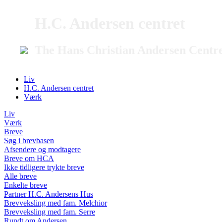
H.C. Andersen centret
The Hans Christian Andersen Centr
Liv
H.C. Andersen centret
Værk
Liv
Værk
Breve
Søg i brevbasen
Afsendere og modtagere
Breve om HCA
Ikke tidligere trykte breve
Alle breve
Enkelte breve
Partner H.C. Andersens Hus
Brevveksling med fam. Melchior
Brevveksling med fam. Serre
Rundt om Andersen