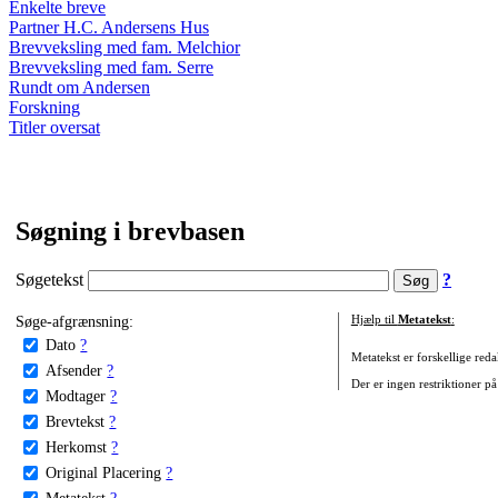
Enkelte breve
Partner H.C. Andersens Hus
Brevveksling med fam. Melchior
Brevveksling med fam. Serre
Rundt om Andersen
Forskning
Titler oversat
Søgning i brevbasen
Søgetekst
?
Søge-afgrænsning:
Hjælp til
Metatekst
:
Dato
?
Metatekst er forskellige reda
Afsender
?
Der er ingen restriktioner på
Modtager
?
Brevtekst
?
Herkomst
?
Original Placering
?
Metatekst
?