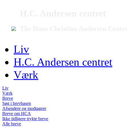
H.C. Andersen centret
The Hans Christian Andersen Centr
Liv
H.C. Andersen centret
Værk
Liv
Værk
Breve
Søg i brevbasen
Afsendere og modtagere
Breve om HCA
Ikke tidligere trykte breve
Alle breve