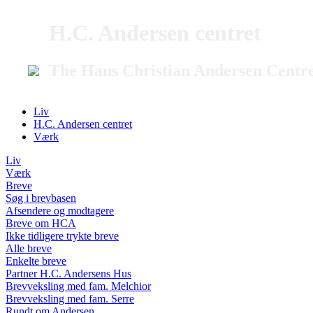
H.C. Andersen centret
The Hans Christian Andersen Centr
Liv
H.C. Andersen centret
Værk
Liv
Værk
Breve
Søg i brevbasen
Afsendere og modtagere
Breve om HCA
Ikke tidligere trykte breve
Alle breve
Enkelte breve
Partner H.C. Andersens Hus
Brevveksling med fam. Melchior
Brevveksling med fam. Serre
Rundt om Andersen