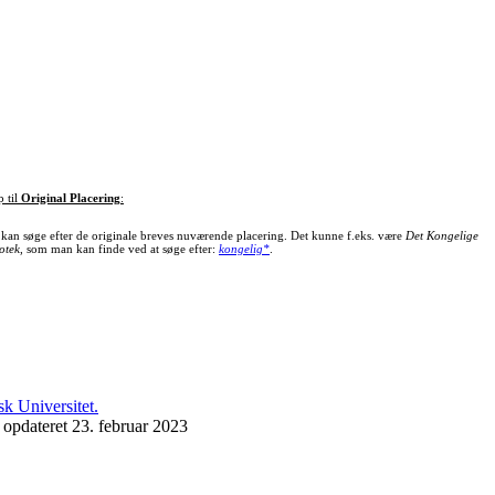
p til
Original Placering
:
kan søge efter de originale breves nuværende placering. Det kunne f.eks. være
Det Kongelige
otek
, som man kan finde ved at søge efter:
kongelig*
.
 opdateret 23. februar 2023