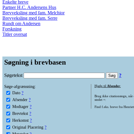
Enkelte breve
Partner H.C. Andersens Hus
Brevveksling med fam. Melchior
Brevveksling med fam. Serre
Rundt om Andersen
Forskning
Titler oversat
Søgning i brevbasen
Søgetekst
?
Søge-afgrænsning:
Hjælp til
Afsender
:
Dato
?
Brug ikke citationstegn, når
Afsender
?
stedet +:
Modtager
?
Find f.eks. breve fra Henrie
Brevtekst
?
Herkomst
?
Original Placering
?
Metatekst
?