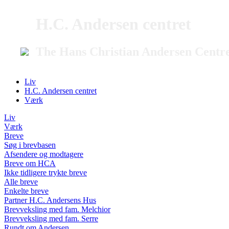
H.C. Andersen centret
The Hans Christian Andersen Centr
Liv
H.C. Andersen centret
Værk
Liv
Værk
Breve
Søg i brevbasen
Afsendere og modtagere
Breve om HCA
Ikke tidligere trykte breve
Alle breve
Enkelte breve
Partner H.C. Andersens Hus
Brevveksling med fam. Melchior
Brevveksling med fam. Serre
Rundt om Andersen