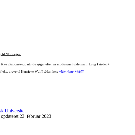
p til
Modtager
:
ikke citationstegn, når du søger efter en modtagers fulde navn. Brug i stedet +:
f.eks. breve til Henriette Wulff sådan her:
+Henriette +Wulff
.
 opdateret 23. februar 2023