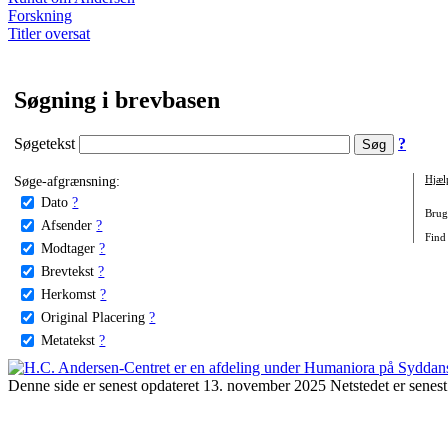
Forskning
Titler oversat
Søgning i brevbasen
Søgetekst
?
Søge-afgrænsning:
Hjæl
Dato
?
Brug 
Afsender
?
Find 
Modtager
?
Brevtekst
?
Herkomst
?
Original Placering
?
Metatekst
?
Denne side er senest opdateret 13. november 2025 Netstedet er senest