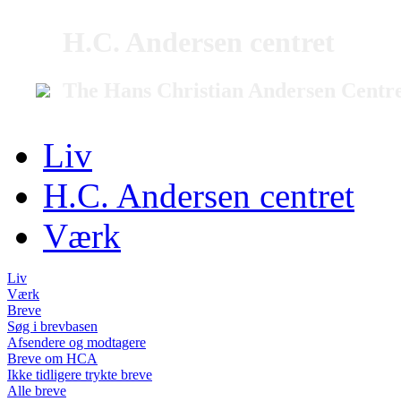
H.C. Andersen centret
The Hans Christian Andersen Centr
Liv
H.C. Andersen centret
Værk
Liv
Værk
Breve
Søg i brevbasen
Afsendere og modtagere
Breve om HCA
Ikke tidligere trykte breve
Alle breve