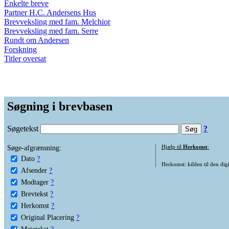
Enkelte breve
Partner H.C. Andersens Hus
Brevveksling med fam. Melchior
Brevveksling med fam. Serre
Rundt om Andersen
Forskning
Titler oversat
Søgning i brevbasen
Søgetekst
?
Søge-afgrænsning:
Hjælp til
Herkomst
:
Dato
?
Herkomst: kilden til den digi
Afsender
?
Modtager
?
Brevtekst
?
Herkomst
?
Original Placering
?
Metatekst
?