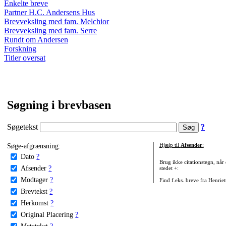
Enkelte breve
Partner H.C. Andersens Hus
Brevveksling med fam. Melchior
Brevveksling med fam. Serre
Rundt om Andersen
Forskning
Titler oversat
Søgning i brevbasen
Søgetekst
?
Søge-afgrænsning:
Hjælp til
Afsender
:
Dato
?
Brug ikke citationstegn, når
Afsender
?
stedet +:
Modtager
?
Find f.eks. breve fra Henrie
Brevtekst
?
Herkomst
?
Original Placering
?
Metatekst
?