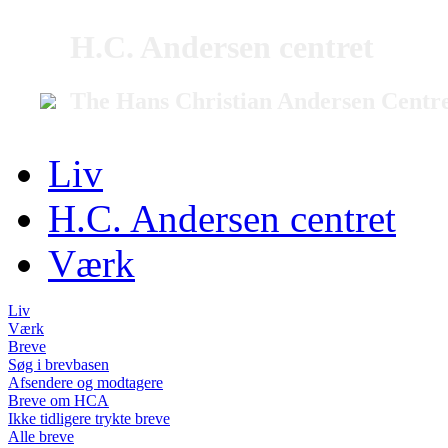
H.C. Andersen centret
The Hans Christian Andersen Centr
Liv
H.C. Andersen centret
Værk
Liv
Værk
Breve
Søg i brevbasen
Afsendere og modtagere
Breve om HCA
Ikke tidligere trykte breve
Alle breve