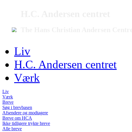
H.C. Andersen centret
The Hans Christian Andersen Centr
Liv
H.C. Andersen centret
Værk
Liv
Værk
Breve
Søg i brevbasen
Afsendere og modtagere
Breve om HCA
Ikke tidligere trykte breve
Alle breve