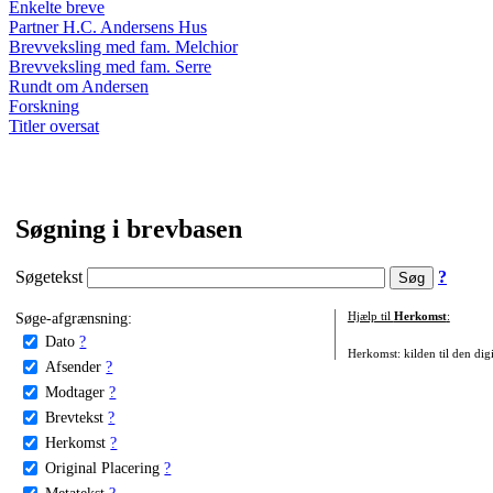
Enkelte breve
Partner H.C. Andersens Hus
Brevveksling med fam. Melchior
Brevveksling med fam. Serre
Rundt om Andersen
Forskning
Titler oversat
Søgning i brevbasen
Søgetekst
?
Søge-afgrænsning:
Hjælp til
Herkomst
:
Dato
?
Herkomst: kilden til den digi
Afsender
?
Modtager
?
Brevtekst
?
Herkomst
?
Original Placering
?
Metatekst
?