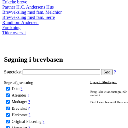
Enkelte breve
Partner H.C. Andersens Hus
Brevveksling med fam. Melchior
Brevveksling med fam. Serre
Rundt om Andersen
Forskning
Titler oversat
Søgning i brevbasen
Søgetekst
?
Søge-afgrænsning:
Hjælp til
Modtager
:
Dato
?
Brug ikke citationstegn, når
Afsender
?
stedet +:
Modtager
?
Find f.eks. breve til Henriet
Brevtekst
?
Herkomst
?
Original Placering
?
Metatekst
?