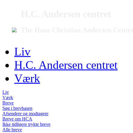
H.C. Andersen centret
The Hans Christian Andersen Centr
Liv
H.C. Andersen centret
Værk
Liv
Værk
Breve
Søg i brevbasen
Afsendere og modtagere
Breve om HCA
Ikke tidligere trykte breve
Alle breve