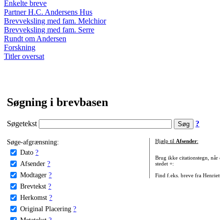
Enkelte breve
Partner H.C. Andersens Hus
Brevveksling med fam. Melchior
Brevveksling med fam. Serre
Rundt om Andersen
Forskning
Titler oversat
Søgning i brevbasen
Søgetekst
?
Søge-afgrænsning:
Hjælp til
Afsender
:
Dato
?
Brug ikke citationstegn, når
Afsender
?
stedet +:
Modtager
?
Find f.eks. breve fra Henrie
Brevtekst
?
Herkomst
?
Original Placering
?
Metatekst
?