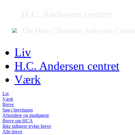
H.C. Andersen centret
The Hans Christian Andersen Centr
Liv
H.C. Andersen centret
Værk
Liv
Værk
Breve
Søg i brevbasen
Afsendere og modtagere
Breve om HCA
Ikke tidligere trykte breve
Alle breve