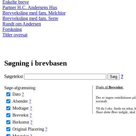
Enkelte breve
Partner H.C. Andersens Hus
Brevveksling med fam. Melchior
Brevveksling med fam. Serre
Rundt om Andersen
Forskning
Titler oversat
Søgning i brevbasen
Søgetekst
?
Søge-afgrænsning:
Hjælp til
Brevtekst
:
Dato
?
Der er ingen restriktioner p
Afsender
?
normalt.
Modtager
?
Vil du f.eks. finde en tekst,
Naar dette Brev
indgår, skal
Brevtekst
?
Herkomst
?
Original Placering
?
Metatekst
?