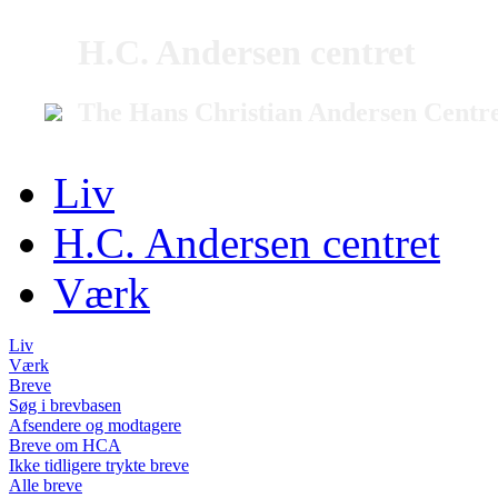
H.C. Andersen centret
The Hans Christian Andersen Centr
Liv
H.C. Andersen centret
Værk
Liv
Værk
Breve
Søg i brevbasen
Afsendere og modtagere
Breve om HCA
Ikke tidligere trykte breve
Alle breve