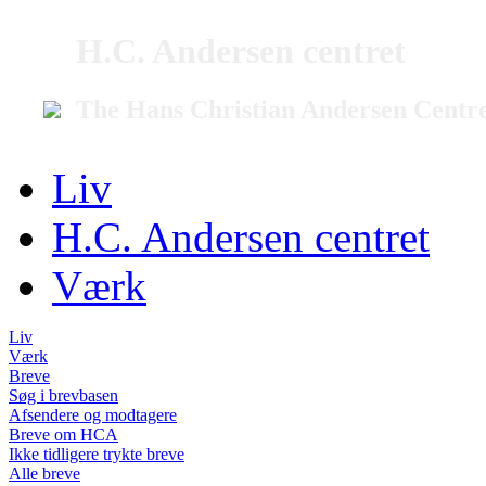
H.C. Andersen centret
The Hans Christian Andersen Centr
Liv
H.C. Andersen centret
Værk
Liv
Værk
Breve
Søg i brevbasen
Afsendere og modtagere
Breve om HCA
Ikke tidligere trykte breve
Alle breve