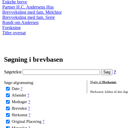
Enkelte breve
Partner H.C. Andersens Hus
Brevveksling med fam. Melchior
Brevveksling med fam. Serre
Rundt om Andersen
Forskning
Titler oversat
Søgning i brevbasen
Søgetekst
?
Søge-afgrænsning:
Hjælp til
Herkomst
:
Dato
?
Herkomst: kilden til den digi
Afsender
?
Modtager
?
Brevtekst
?
Herkomst
?
Original Placering
?
Metatekst
?