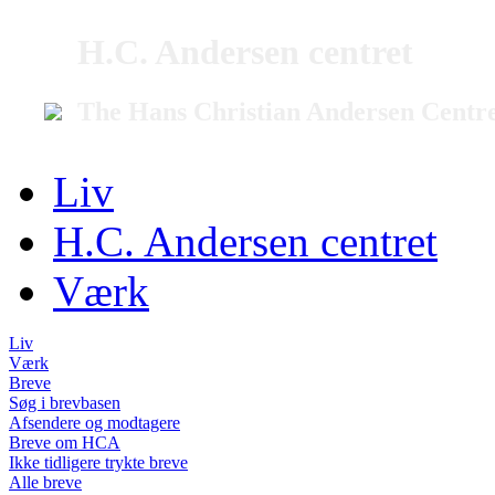
H.C. Andersen centret
The Hans Christian Andersen Centr
Liv
H.C. Andersen centret
Værk
Liv
Værk
Breve
Søg i brevbasen
Afsendere og modtagere
Breve om HCA
Ikke tidligere trykte breve
Alle breve