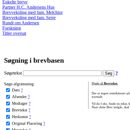
Enkelte breve
Partner H.C. Andersens Hus
Brevveksling med fam. Melchior
Brevveksling med fam. Serre
Rundt om Andersen
Forskning
Titler oversat
Søgning i brevbasen
Søgetekst
?
Søge-afgrænsning:
Hjælp til
Brevtekst
:
Dato
?
Der er ingen restriktioner p
Afsender
?
normalt.
Modtager
?
Vil du f.eks. finde en tekst,
Naar dette Brev
indgår, skal
Brevtekst
?
Herkomst
?
Original Placering
?
Metatekst
?