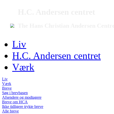
H.C. Andersen centret
The Hans Christian Andersen Centr
Liv
H.C. Andersen centret
Værk
Liv
Værk
Breve
Søg i brevbasen
Afsendere og modtagere
Breve om HCA
Ikke tidligere trykte breve
Alle breve