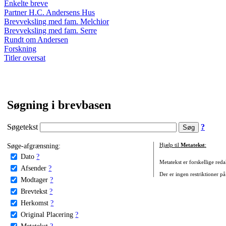
Enkelte breve
Partner H.C. Andersens Hus
Brevveksling med fam. Melchior
Brevveksling med fam. Serre
Rundt om Andersen
Forskning
Titler oversat
Søgning i brevbasen
Søgetekst
?
Søge-afgrænsning:
Hjælp til
Metatekst
:
Dato
?
Metatekst er forskellige reda
Afsender
?
Der er ingen restriktioner på
Modtager
?
Brevtekst
?
Herkomst
?
Original Placering
?
Metatekst
?