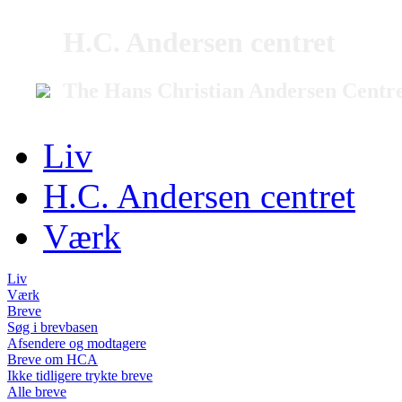
H.C. Andersen centret
The Hans Christian Andersen Centr
Liv
H.C. Andersen centret
Værk
Liv
Værk
Breve
Søg i brevbasen
Afsendere og modtagere
Breve om HCA
Ikke tidligere trykte breve
Alle breve