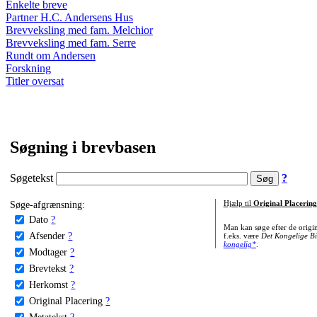
Enkelte breve
Partner H.C. Andersens Hus
Brevveksling med fam. Melchior
Brevveksling med fam. Serre
Rundt om Andersen
Forskning
Titler oversat
Søgning i brevbasen
Søgetekst
?
Søge-afgrænsning:
Hjælp til
Original Placering
Dato
?
Man kan søge efter de origi
Afsender
?
f.eks. være
Det Kongelige Bi
kongelig*
.
Modtager
?
Brevtekst
?
Herkomst
?
Original Placering
?
Metatekst
?