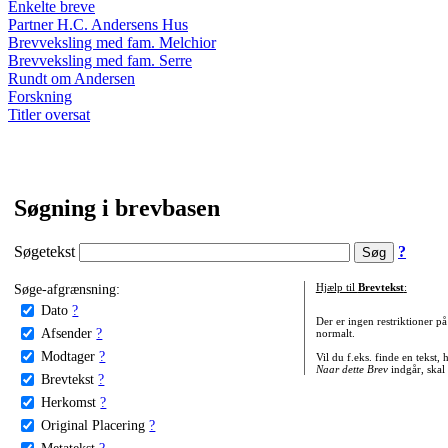
Enkelte breve
Partner H.C. Andersens Hus
Brevveksling med fam. Melchior
Brevveksling med fam. Serre
Rundt om Andersen
Forskning
Titler oversat
Søgning i brevbasen
Søgetekst
?
Søge-afgrænsning:
Hjælp til
Brevtekst
:
Dato
?
Der er ingen restriktioner p
Afsender
?
normalt.
Modtager
?
Vil du f.eks. finde en tekst,
Naar dette Brev
indgår, skal
Brevtekst
?
Herkomst
?
Original Placering
?
Metatekst
?