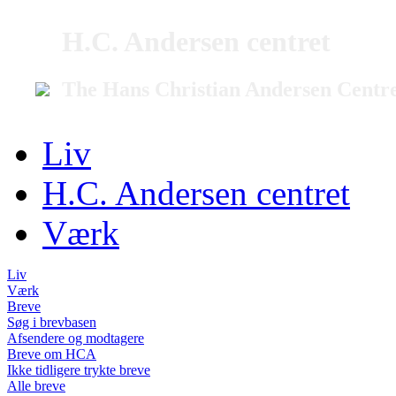
H.C. Andersen centret
The Hans Christian Andersen Centr
Liv
H.C. Andersen centret
Værk
Liv
Værk
Breve
Søg i brevbasen
Afsendere og modtagere
Breve om HCA
Ikke tidligere trykte breve
Alle breve