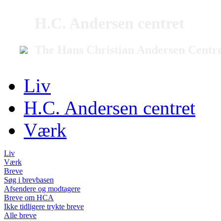
H.C. Andersen centret
The Hans Christian Andersen Centr
Liv
H.C. Andersen centret
Værk
Liv
Værk
Breve
Søg i brevbasen
Afsendere og modtagere
Breve om HCA
Ikke tidligere trykte breve
Alle breve