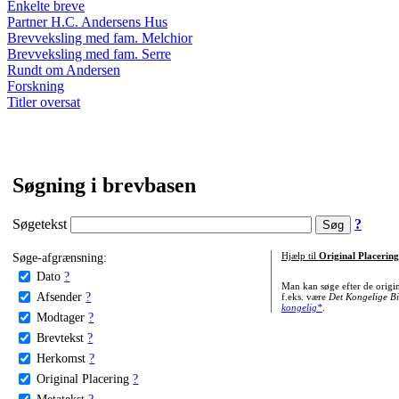
Enkelte breve
Partner H.C. Andersens Hus
Brevveksling med fam. Melchior
Brevveksling med fam. Serre
Rundt om Andersen
Forskning
Titler oversat
Søgning i brevbasen
Søgetekst
?
Søge-afgrænsning:
Hjælp til
Original Placering
Dato
?
Man kan søge efter de origi
Afsender
?
f.eks. være
Det Kongelige Bi
kongelig*
.
Modtager
?
Brevtekst
?
Herkomst
?
Original Placering
?
Metatekst
?