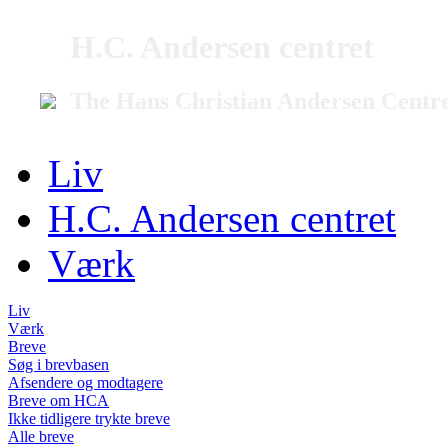
H.C. Andersen centret
The Hans Christian Andersen Centr
Liv
H.C. Andersen centret
Værk
Liv
Værk
Breve
Søg i brevbasen
Afsendere og modtagere
Breve om HCA
Ikke tidligere trykte breve
Alle breve