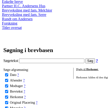
Enkelte breve
Partner H.C. Andersens Hus
Brevveksling med fam. Melchior
Brevveksling med fam. Serre
Rundt om Andersen
Forskning
Titler oversat
Søgning i brevbasen
Søgetekst
?
Søge-afgrænsning:
Hjælp til
Herkomst
:
Dato
?
Herkomst: kilden til den digi
Afsender
?
Modtager
?
Brevtekst
?
Herkomst
?
Original Placering
?
Metatekst
?