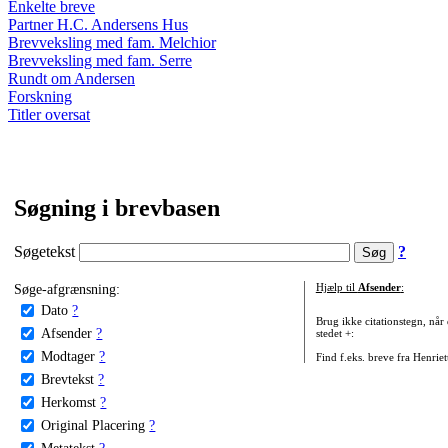
Enkelte breve
Partner H.C. Andersens Hus
Brevveksling med fam. Melchior
Brevveksling med fam. Serre
Rundt om Andersen
Forskning
Titler oversat
Søgning i brevbasen
Søgetekst
?
Søge-afgrænsning:
Hjælp til
Afsender
:
Dato
?
Brug ikke citationstegn, når
Afsender
?
stedet +:
Modtager
?
Find f.eks. breve fra Henrie
Brevtekst
?
Herkomst
?
Original Placering
?
Metatekst
?