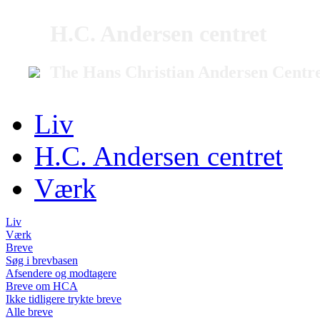
H.C. Andersen centret
The Hans Christian Andersen Centr
Liv
H.C. Andersen centret
Værk
Liv
Værk
Breve
Søg i brevbasen
Afsendere og modtagere
Breve om HCA
Ikke tidligere trykte breve
Alle breve