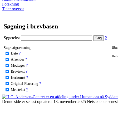
Forskning
Titler oversat
Søgning i brevbasen
Søgetekst
?
Søge-afgrænsning:
Hjæl
Dato
?
Herko
Afsender
?
Modtager
?
Brevtekst
?
Herkomst
?
Original Placering
?
Metatekst
?
Denne side er senest opdateret 13. november 2025 Netstedet er senest