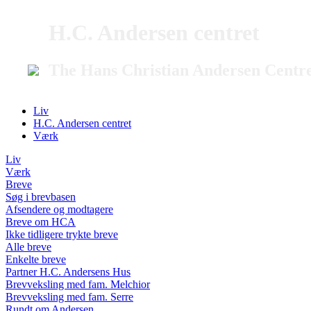
H.C. Andersen centret
The Hans Christian Andersen Centr
Liv
H.C. Andersen centret
Værk
Liv
Værk
Breve
Søg i brevbasen
Afsendere og modtagere
Breve om HCA
Ikke tidligere trykte breve
Alle breve
Enkelte breve
Partner H.C. Andersens Hus
Brevveksling med fam. Melchior
Brevveksling med fam. Serre
Rundt om Andersen