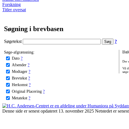
Forskning
Titler oversat
Søgning i brevbasen
Søgetekst
?
Søge-afgrænsning:
Hjæl
Dato
?
Der 
Afsender
?
Vil d
Modtager
?
søge
Brevtekst
?
Herkomst
?
Original Placering
?
Metatekst
?
Denne side er senest opdateret 13. november 2025 Netstedet er senest