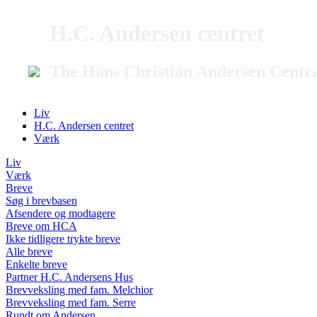
H.C. Andersen centret
The Hans Christian Andersen Centr
Liv
H.C. Andersen centret
Værk
Liv
Værk
Breve
Søg i brevbasen
Afsendere og modtagere
Breve om HCA
Ikke tidligere trykte breve
Alle breve
Enkelte breve
Partner H.C. Andersens Hus
Brevveksling med fam. Melchior
Brevveksling med fam. Serre
Rundt om Andersen