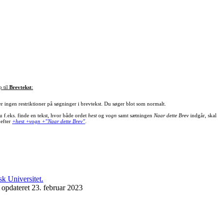
p til
Brevtekst
:
er ingen restriktioner på søgninger i brevtekst. Du søger blot som normalt.
u f.eks. finde en tekst, hvor både ordet
hest
og
vogn
samt sætningen
Naar dette Brev
indgår, skal
 efter
+hest +vogn +"Naar dette Brev"
.
 opdateret 23. februar 2023