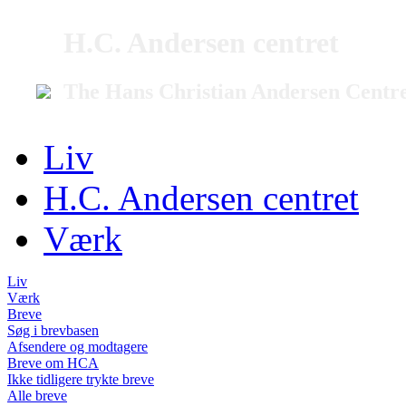
H.C. Andersen centret
The Hans Christian Andersen Centr
Liv
H.C. Andersen centret
Værk
Liv
Værk
Breve
Søg i brevbasen
Afsendere og modtagere
Breve om HCA
Ikke tidligere trykte breve
Alle breve