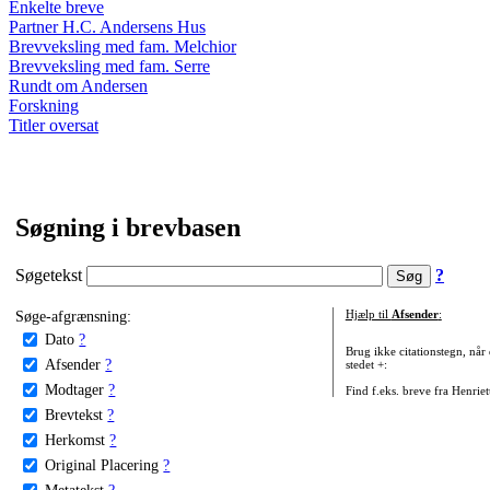
Enkelte breve
Partner H.C. Andersens Hus
Brevveksling med fam. Melchior
Brevveksling med fam. Serre
Rundt om Andersen
Forskning
Titler oversat
Søgning i brevbasen
Søgetekst
?
Søge-afgrænsning:
Hjælp til
Afsender
:
Dato
?
Brug ikke citationstegn, når
Afsender
?
stedet +:
Modtager
?
Find f.eks. breve fra Henrie
Brevtekst
?
Herkomst
?
Original Placering
?
Metatekst
?