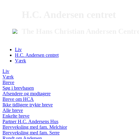
H.C. Andersen centret
The Hans Christian Andersen Centr
Liv
H.C. Andersen centret
Værk
Liv
Værk
Breve
Søg i brevbasen
Afsendere og modtagere
Breve om HCA
Ikke tidligere trykte breve
Alle breve
Enkelte breve
Partner H.C. Andersens Hus
Brevveksling med fam. Melchior
Brevveksling med fam. Serre
Rundt om Andersen