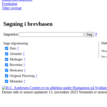
Forskning
Titler oversat
Søgning i brevbasen
Søgetekst
?
Søge-afgrænsning:
Hjæl
Dato
?
Metat
Afsender
?
Der e
Modtager
?
Brevtekst
?
Herkomst
?
Original Placering
?
Metatekst
?
Denne side er senest opdateret 13. november 2025 Netstedet er senest