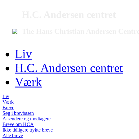
H.C. Andersen centret
The Hans Christian Andersen Centr
Liv
H.C. Andersen centret
Værk
Liv
Værk
Breve
Søg i brevbasen
Afsendere og modtagere
Breve om HCA
Ikke tidligere trykte breve
Alle breve