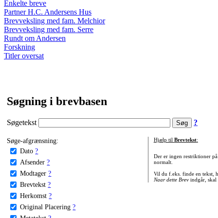
Enkelte breve
Partner H.C. Andersens Hus
Brevveksling med fam. Melchior
Brevveksling med fam. Serre
Rundt om Andersen
Forskning
Titler oversat
Søgning i brevbasen
Søgetekst
?
Søge-afgrænsning:
Hjælp til
Brevtekst
:
Dato
?
Der er ingen restriktioner p
Afsender
?
normalt.
Modtager
?
Vil du f.eks. finde en tekst,
Naar dette Brev
indgår, skal
Brevtekst
?
Herkomst
?
Original Placering
?
Metatekst
?