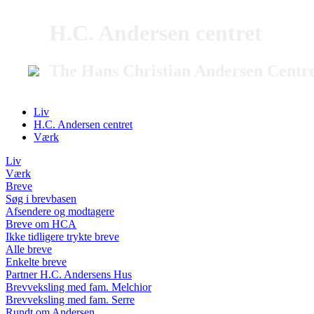
H.C. Andersen centret
The Hans Christian Andersen Centr
Liv
H.C. Andersen centret
Værk
Liv
Værk
Breve
Søg i brevbasen
Afsendere og modtagere
Breve om HCA
Ikke tidligere trykte breve
Alle breve
Enkelte breve
Partner H.C. Andersens Hus
Brevveksling med fam. Melchior
Brevveksling med fam. Serre
Rundt om Andersen