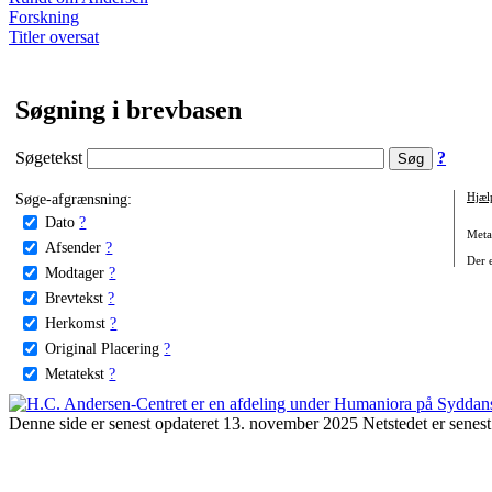
Forskning
Titler oversat
Søgning i brevbasen
Søgetekst
?
Søge-afgrænsning:
Hjæl
Dato
?
Metat
Afsender
?
Der e
Modtager
?
Brevtekst
?
Herkomst
?
Original Placering
?
Metatekst
?
Denne side er senest opdateret 13. november 2025 Netstedet er senest