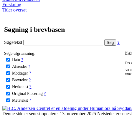
Forskning
Titler oversat
Søgning i brevbasen
Søgetekst
?
Søge-afgrænsning:
Hjæl
Dato
?
Der 
Afsender
?
Vil d
Modtager
?
søge
Brevtekst
?
Herkomst
?
Original Placering
?
Metatekst
?
Denne side er senest opdateret 13. november 2025 Netstedet er senest