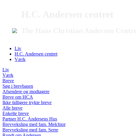
H.C. Andersen centret
The Hans Christian Andersen Centr
Liv
H.C. Andersen centret
Værk
Liv
Værk
Breve
Søg i brevbasen
Afsendere og modtagere
Breve om HCA
Ikke tidligere trykte breve
Alle breve
Enkelte breve
Partner H.C. Andersens Hus
Brevveksling med fam. Melchior
Brevveksling med fam. Serre
Rundt om Andersen