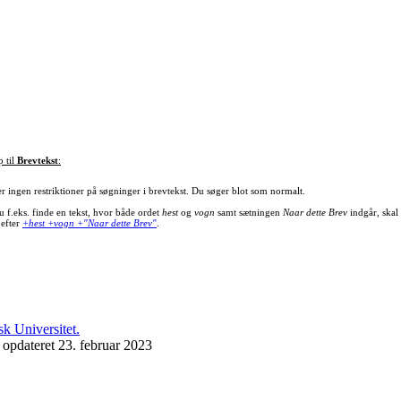
p til
Brevtekst
:
er ingen restriktioner på søgninger i brevtekst. Du søger blot som normalt.
u f.eks. finde en tekst, hvor både ordet
hest
og
vogn
samt sætningen
Naar dette Brev
indgår, skal
 efter
+hest +vogn +"Naar dette Brev"
.
 opdateret 23. februar 2023