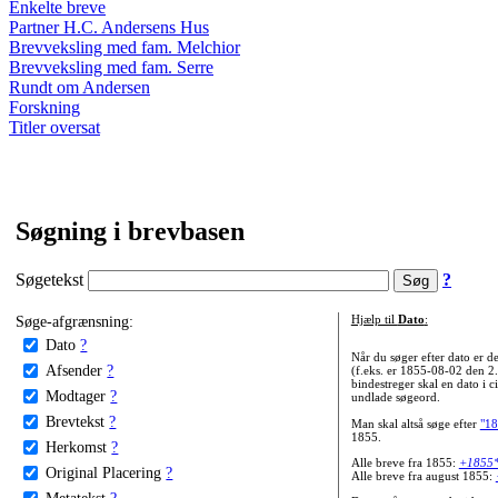
Enkelte breve
Partner H.C. Andersens Hus
Brevveksling med fam. Melchior
Brevveksling med fam. Serre
Rundt om Andersen
Forskning
Titler oversat
Søgning i brevbasen
Søgetekst
?
Søge-afgrænsning:
Hjælp til
Dato
:
Dato
?
Når du søger efter dato er
Afsender
?
(f.eks. er 1855-08-02 den 2
bindestreger skal en dato i c
Modtager
?
undlade søgeord.
Brevtekst
?
Man skal altså søge efter
"18
1855.
Herkomst
?
Alle breve fra 1855:
+1855
Original Placering
?
Alle breve fra august 1855:
Metatekst
?