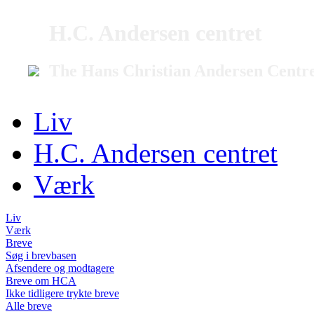
H.C. Andersen centret
The Hans Christian Andersen Centr
Liv
H.C. Andersen centret
Værk
Liv
Værk
Breve
Søg i brevbasen
Afsendere og modtagere
Breve om HCA
Ikke tidligere trykte breve
Alle breve