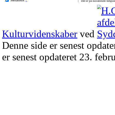
Det er på nuværende tidspun
Kulturvidenskaber
ved
Denne side er senest opdat
er senest opdateret 23. febr