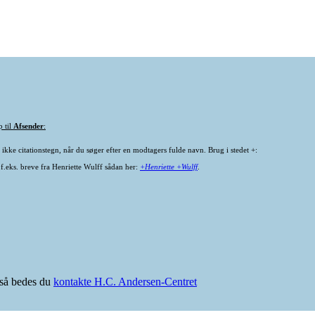
p til
Afsender
:
ikke citationstegn, når du søger efter en modtagers fulde navn. Brug i stedet +:
 f.eks. breve fra Henriette Wulff sådan her:
+Henriette +Wulff
.
e så bedes du
kontakte H.C. Andersen-Centret