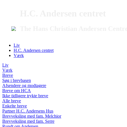
H.C. Andersen centret
The Hans Christian Andersen Centr
Liv
H.C. Andersen centret
Værk
Liv
Værk
Breve
Søg i brevbasen
Afsendere og modtagere
Breve om HCA
Ikke tidligere trykte breve
Alle breve
Enkelte breve
Partner H.C. Andersens Hus
Brevveksling med fam. Melchior
Brevveksling med fam. Serre
Rundt om Andersen