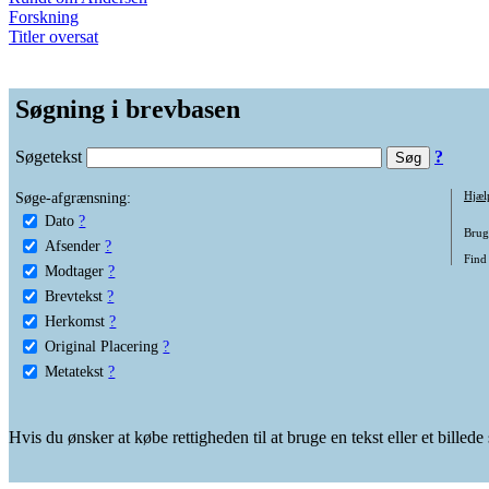
Forskning
Titler oversat
Søgning i brevbasen
Søgetekst
?
Søge-afgrænsning:
Hjæl
Dato
?
Brug 
Afsender
?
Find
Modtager
?
Brevtekst
?
Herkomst
?
Original Placering
?
Metatekst
?
Hvis du ønsker at købe rettigheden til at bruge en tekst eller et billed