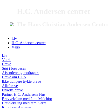
H.C. Andersen centret
The Hans Christian Andersen Centr
Liv
H.C. Andersen centret
Værk
Liv
Værk
Breve
Søg i brevbasen
Afsendere og modtagere
Breve om HCA
Ikke tidligere trykte breve
Alle breve
Enkelte breve
Partner H.C. Andersens Hus
Brevveksling med fam. Melchior
Brevveksling med fam. Serre
Rundt om Andersen