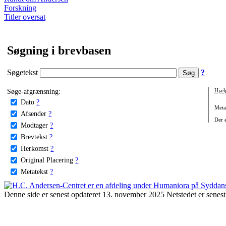
Forskning
Titler oversat
Søgning i brevbasen
Søgetekst
?
Søge-afgrænsning:
Hjæl
Dato
?
Metat
Afsender
?
Der e
Modtager
?
Brevtekst
?
Herkomst
?
Original Placering
?
Metatekst
?
Denne side er senest opdateret 13. november 2025 Netstedet er senest