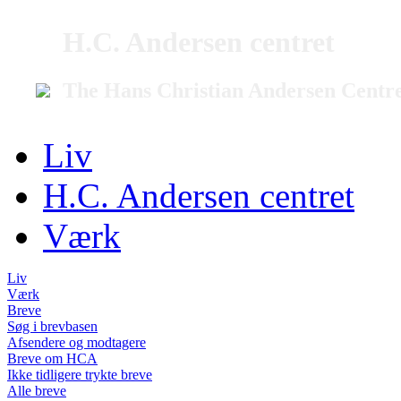
H.C. Andersen centret
The Hans Christian Andersen Centr
Liv
H.C. Andersen centret
Værk
Liv
Værk
Breve
Søg i brevbasen
Afsendere og modtagere
Breve om HCA
Ikke tidligere trykte breve
Alle breve