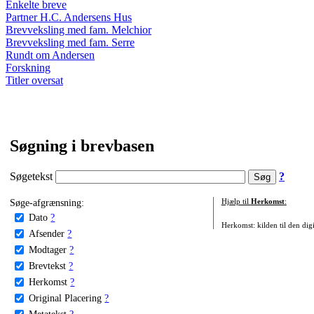
Enkelte breve
Partner H.C. Andersens Hus
Brevveksling med fam. Melchior
Brevveksling med fam. Serre
Rundt om Andersen
Forskning
Titler oversat
Søgning i brevbasen
Søgetekst
?
Søge-afgrænsning:
Hjælp til
Herkomst
:
Dato
?
Herkomst: kilden til den digi
Afsender
?
Modtager
?
Brevtekst
?
Herkomst
?
Original Placering
?
Metatekst
?