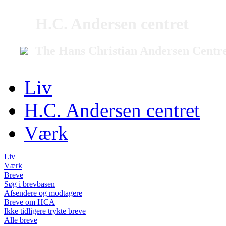
H.C. Andersen centret
The Hans Christian Andersen Centr
Liv
H.C. Andersen centret
Værk
Liv
Værk
Breve
Søg i brevbasen
Afsendere og modtagere
Breve om HCA
Ikke tidligere trykte breve
Alle breve