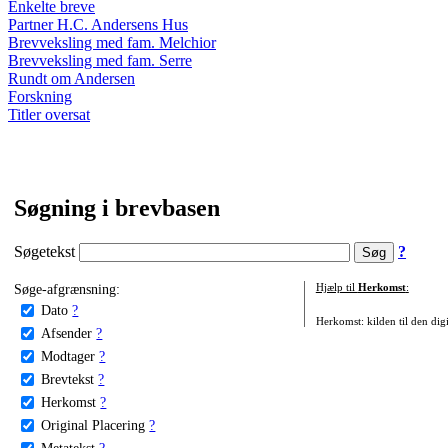
Enkelte breve
Partner H.C. Andersens Hus
Brevveksling med fam. Melchior
Brevveksling med fam. Serre
Rundt om Andersen
Forskning
Titler oversat
Søgning i brevbasen
Søgetekst
?
Søge-afgrænsning:
Hjælp til
Herkomst
:
Dato
?
Herkomst: kilden til den digi
Afsender
?
Modtager
?
Brevtekst
?
Herkomst
?
Original Placering
?
Metatekst
?