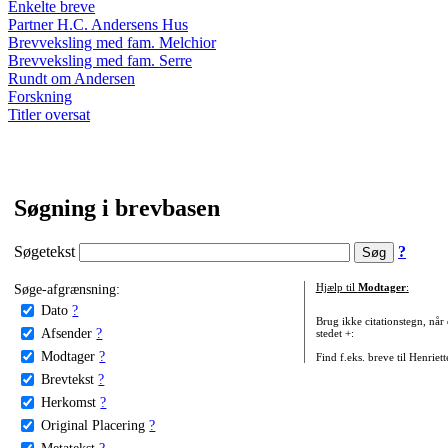
Enkelte breve
Partner H.C. Andersens Hus
Brevveksling med fam. Melchior
Brevveksling med fam. Serre
Rundt om Andersen
Forskning
Titler oversat
Søgning i brevbasen
Søgetekst
?
Søge-afgrænsning:
Hjælp til
Modtager
:
Dato
?
Brug ikke citationstegn, når
Afsender
?
stedet +:
Modtager
?
Find f.eks. breve til Henriet
Brevtekst
?
Herkomst
?
Original Placering
?
Metatekst
?