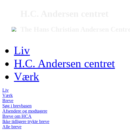
H.C. Andersen centret
The Hans Christian Andersen Centr
Liv
H.C. Andersen centret
Værk
Liv
Værk
Breve
Søg i brevbasen
Afsendere og modtagere
Breve om HCA
Ikke tidligere trykte breve
Alle breve