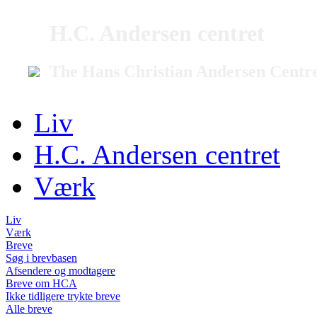
H.C. Andersen centret
The Hans Christian Andersen Centr
Liv
H.C. Andersen centret
Værk
Liv
Værk
Breve
Søg i brevbasen
Afsendere og modtagere
Breve om HCA
Ikke tidligere trykte breve
Alle breve