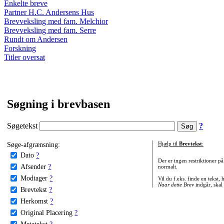
Enkelte breve
Partner H.C. Andersens Hus
Brevveksling med fam. Melchior
Brevveksling med fam. Serre
Rundt om Andersen
Forskning
Titler oversat
Søgning i brevbasen
Søgetekst
?
Søge-afgrænsning:
Hjælp til
Brevtekst
:
Dato
?
Der er ingen restriktioner p
Afsender
?
normalt.
Modtager
?
Vil du f.eks. finde en tekst,
Naar dette Brev
indgår, skal
Brevtekst
?
Herkomst
?
Original Placering
?
Metatekst
?