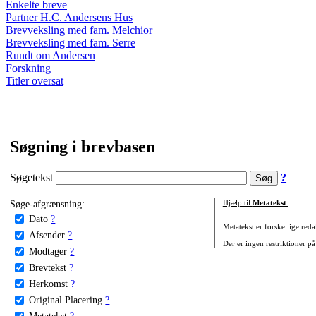
Enkelte breve
Partner H.C. Andersens Hus
Brevveksling med fam. Melchior
Brevveksling med fam. Serre
Rundt om Andersen
Forskning
Titler oversat
Søgning i brevbasen
Søgetekst
?
Søge-afgrænsning:
Hjælp til
Metatekst
:
Dato
?
Metatekst er forskellige reda
Afsender
?
Der er ingen restriktioner på
Modtager
?
Brevtekst
?
Herkomst
?
Original Placering
?
Metatekst
?