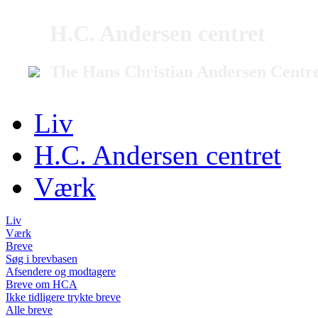
H.C. Andersen centret
The Hans Christian Andersen Centr
Liv
H.C. Andersen centret
Værk
Liv
Værk
Breve
Søg i brevbasen
Afsendere og modtagere
Breve om HCA
Ikke tidligere trykte breve
Alle breve