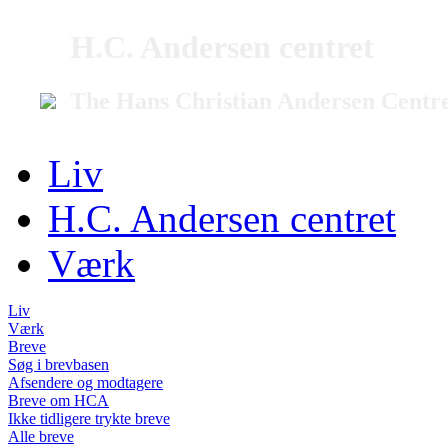
H.C. Andersen centret
The Hans Christian Andersen Centr
Liv
H.C. Andersen centret
Værk
Liv
Værk
Breve
Søg i brevbasen
Afsendere og modtagere
Breve om HCA
Ikke tidligere trykte breve
Alle breve