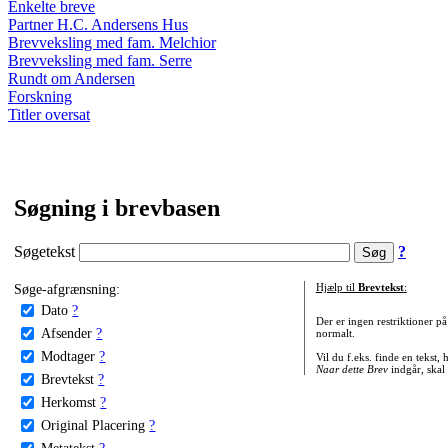
Enkelte breve
Partner H.C. Andersens Hus
Brevveksling med fam. Melchior
Brevveksling med fam. Serre
Rundt om Andersen
Forskning
Titler oversat
Søgning i brevbasen
Søgetekst
?
Søge-afgrænsning:
Hjælp til
Brevtekst
:
Dato
?
Der er ingen restriktioner p
Afsender
?
normalt.
Modtager
?
Vil du f.eks. finde en tekst,
Naar dette Brev
indgår, skal
Brevtekst
?
Herkomst
?
Original Placering
?
Metatekst
?