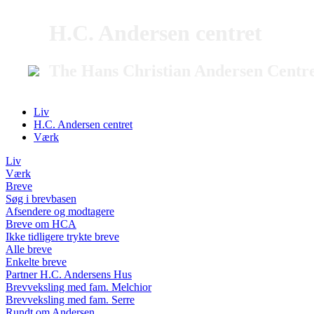
H.C. Andersen centret
The Hans Christian Andersen Centr
Liv
H.C. Andersen centret
Værk
Liv
Værk
Breve
Søg i brevbasen
Afsendere og modtagere
Breve om HCA
Ikke tidligere trykte breve
Alle breve
Enkelte breve
Partner H.C. Andersens Hus
Brevveksling med fam. Melchior
Brevveksling med fam. Serre
Rundt om Andersen