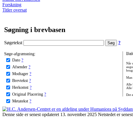
Forskning
Titler oversat
Søgning i brevbasen
Søgetekst
?
Søge-afgrænsning:
Hjæl
Dato
?
Når 
Afsender
?
augu
bruge
Modtager
?
Man 
Brevtekst
?
Alle
Herkomst
?
Alle
Original Placering
?
Det 
Metatekst
?
Denne side er senest opdateret 13. november 2025 Netstedet er senest