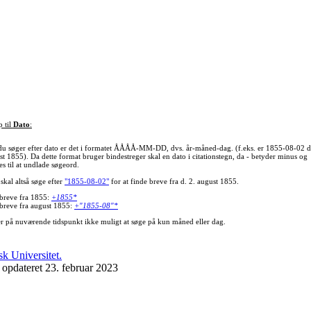
p til
Dato
:
du søger efter dato er det i formatet ÅÅÅÅ-MM-DD, dvs. år-måned-dag. (f.eks. er 1855-08-02 d
st 1855). Da dette format bruger bindestreger skal en dato i citationstegn, da - betyder minus og
s til at undlade søgeord.
skal altså søge efter
"1855-08-02"
for at finde breve fra d. 2. august 1855.
 breve fra 1855:
+1855*
 breve fra august 1855:
+"1855-08"*
er på nuværende tidspunkt ikke muligt at søge på kun måned eller dag.
 opdateret 23. februar 2023