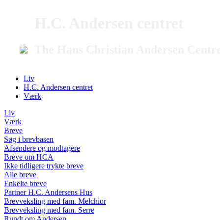
H.C. Andersen centret
The Hans Christian Andersen Centr
Liv
H.C. Andersen centret
Værk
Liv
Værk
Breve
Søg i brevbasen
Afsendere og modtagere
Breve om HCA
Ikke tidligere trykte breve
Alle breve
Enkelte breve
Partner H.C. Andersens Hus
Brevveksling med fam. Melchior
Brevveksling med fam. Serre
Rundt om Andersen