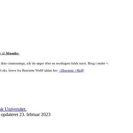
p til
Afsender
:
ikke citationstegn, når du søger efter en modtagers fulde navn. Brug i stedet +:
 f.eks. breve fra Henriette Wulff sådan her:
+Henriette +Wulff
.
 opdateret 23. februar 2023