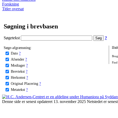
Forskning
Titler oversat
Søgning i brevbasen
Søgetekst
?
Søge-afgrænsning:
Hjæl
Dato
?
Brug 
Afsender
?
Find
Modtager
?
Brevtekst
?
Herkomst
?
Original Placering
?
Metatekst
?
Denne side er senest opdateret 13. november 2025 Netstedet er senest