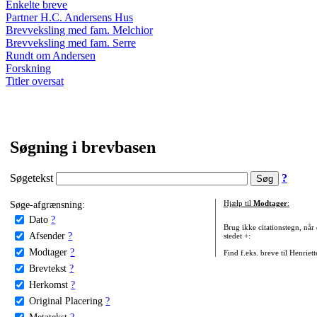
Enkelte breve
Partner H.C. Andersens Hus
Brevveksling med fam. Melchior
Brevveksling med fam. Serre
Rundt om Andersen
Forskning
Titler oversat
Søgning i brevbasen
Søgetekst
?
Søge-afgrænsning:
Hjælp til
Modtager
:
Dato
?
Brug ikke citationstegn, når
Afsender
?
stedet +:
Modtager
?
Find f.eks. breve til Henriet
Brevtekst
?
Herkomst
?
Original Placering
?
Metatekst
?