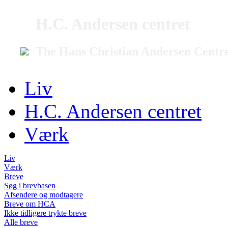
H.C. Andersen centret
The Hans Christian Andersen Centr
Liv
H.C. Andersen centret
Værk
Liv
Værk
Breve
Søg i brevbasen
Afsendere og modtagere
Breve om HCA
Ikke tidligere trykte breve
Alle breve