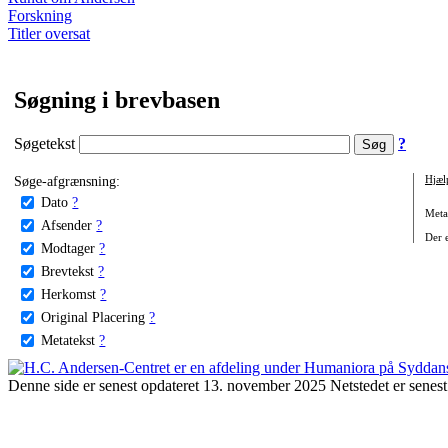
Forskning
Titler oversat
Søgning i brevbasen
Søgetekst
?
Søge-afgrænsning:
Hjæl
Dato
?
Metat
Afsender
?
Der e
Modtager
?
Brevtekst
?
Herkomst
?
Original Placering
?
Metatekst
?
Denne side er senest opdateret 13. november 2025 Netstedet er senest