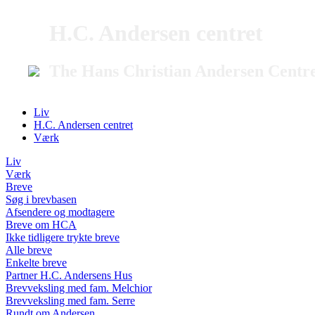
H.C. Andersen centret
The Hans Christian Andersen Centr
Liv
H.C. Andersen centret
Værk
Liv
Værk
Breve
Søg i brevbasen
Afsendere og modtagere
Breve om HCA
Ikke tidligere trykte breve
Alle breve
Enkelte breve
Partner H.C. Andersens Hus
Brevveksling med fam. Melchior
Brevveksling med fam. Serre
Rundt om Andersen